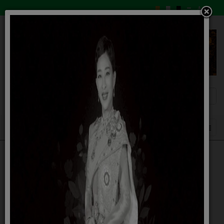
ชื่อ-นามสกุล
*
หัวข้อคำถาม
*