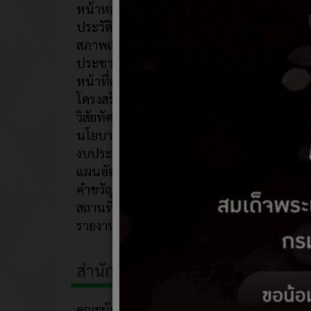
หน้าหลัก
27 ตุ
ประวัติความเป็นมา
เรื่อง แ
สภาพและข้อมูลพื้นฐาน
ประชากร
หน้าที่และอำนาจ
โครงสร้างองค์กร
วิสัยทัศน์/พันธกิจ
นโยบายการบริหารงาน
งบประมาณ
แผนอัตรากำลัง
คำขวัญประจำตำบล
สถานที่ท่องเที่ยวอบต.ก้านเหลือง
รายงานภูมิปัญญาท้องถิ่น
สำนักงาน/เจ้าหน้าที่
คณะผู้บริหาร/สมาชิก