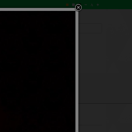
ามถวายพระพร
ข่าวสาร
ก อบต.ก้านเหลือง
าณ 2569