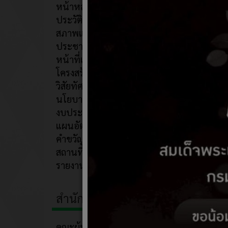
หน้าหลัก
07 เม
ประวัติความเป็นมา
เรื่อง ร
สภาพและข้อมูลพื้นฐาน
ประชากร
หน้าที่และอำนาจ
โครงสร้างองค์กร
วิสัยทัศน์/พันธกิจ
นโยบายการบริหารงาน
งบประมาณ
แผนอัตรากำลัง
คำขวัญประจำตำบล
สถานที่ท่องเที่ยวอบต.ก้านเหลือง
รายงานภูมิปัญญาท้องถิ่น
สำนักงาน/เจ้าหน้าที่
คณะผู้บริหาร/สมาชิก