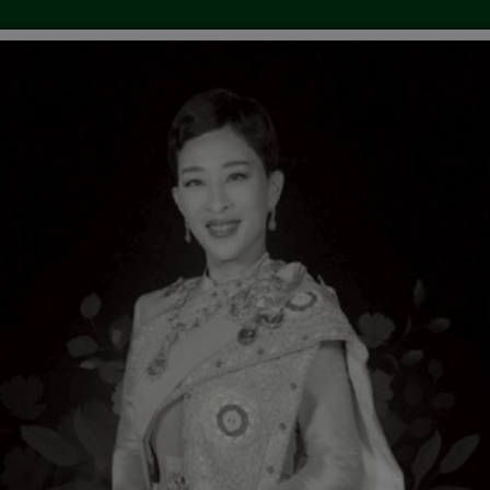
้อจัดจ้าง
คำสั่ง/ประกาศ
ข่าวการศึกษา
ลงน
 ถาม-ตอบ
เว็บบอร์ด
ประกาศการเลือกตั้งนายก/สมาชิ
ง รายงานเงินสะสม ณ วันสื้นเดือนมีนาคม ๒๕๖๙