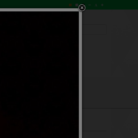
ามถวายพระพร
ข่าวสาร
ก อบต.ก้านเหลือง