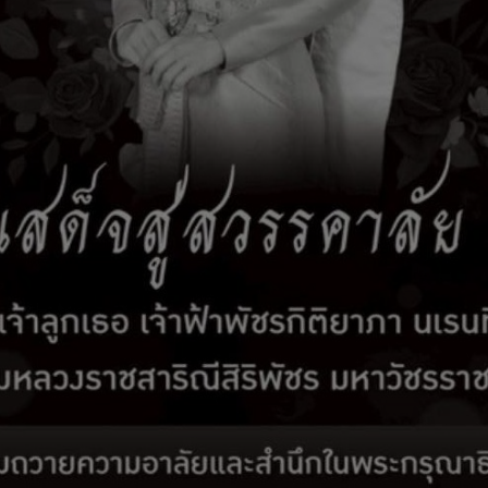
ษายน 2569
ายงานเงินสะสม ณ วันสื้นเดือนมีนาคม ๒๕๖๙