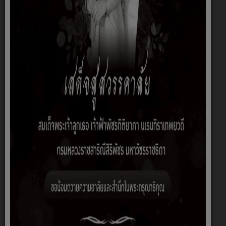
บรรยากาศการเลือกตั้ง นายก อบต.และส.อบต.ก้านเหลือง วัน
ที่11ม.ค.2568ณ.หอประชุม อบต.ก้านเหลือง