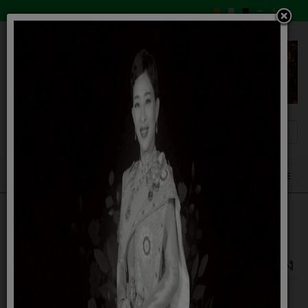
บรรยากาศการเลือกตั้ง นายก
อบต.และส.อบต.ก้านเหลือง วัน
ที่11ม.ค.2568ณ.หอประชุม อบต.ก้านเหลือง
13 มกราคม 2569