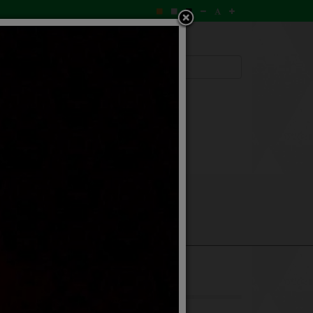
ามถวายพระพร
ข่าวสาร
ก อบต.ก้านเหลือง