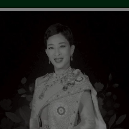
้อจัดจ้าง
คำสั่ง/ประกาศ
ข่าวการศึกษา
ลงน
 ถาม-ตอบ
เว็บบอร์ด
ประกาศการเลือกตั้งนายก/สมาชิ
อต้านคอร์รัปชันสากล 9 ธันวาคม