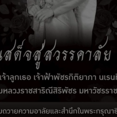
นวาคม 2567
านคอร์รัปชันสากล 9 ธันวาคม