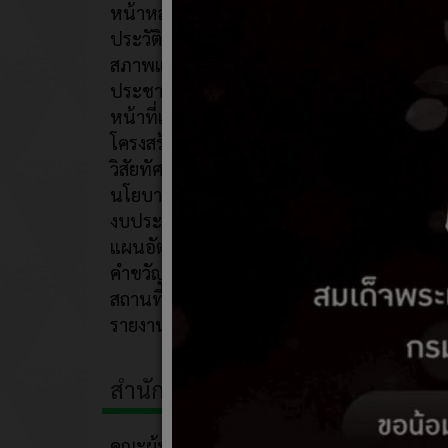
หน้าหลัก
09 ธั
ประวัติความเป็นมา
วันต่อต้
สภาพและข้อมูลพื้นฐาน
ประชากร
หน้าที่และอำนาจ
โครงสร้างองค์กร
วิสัยทัศน์/พันธกิจ
นโยบายการบริหารงาน
งบประมาณ
แผนอัตรากำลัง
คำขวัญประจำตำบล
สถานที่ท่องเที่ยวอบต.ก้านเหลือง
รายงานภูมิปัญญาท้องถิ่น
สำนักงาน/เจ้าหน้าที่
คณะผู้บริหาร/สมาชิก