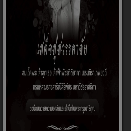
กองช่าง
นายปิยพงศ์ กลย
นี
ผู้อำนวยการกอง
ช่าง