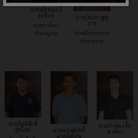
นายณัฐพงษ์ มี
ระหงษ์
นางรุ่งนภา สูญ
ราช
นายช่างโยธา
เจ้าพนักงานธุรการ
ชำนาญงาน
ชำนาญงาน
นายกิตติศักดิ์
นายอำพล เชื้อ
สุขใหม่
นายณรงค์ฤทธิ์
ตาต้อง
มาตย์เถื่อน