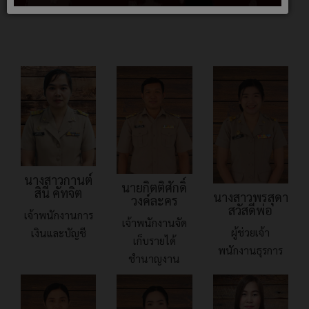
เหลือง
นางสาวกานต์
นายกิตติศักดิ์
สินี คัทจิต
นางสาวพรสุดา
วงค์ละคร
สวัสดีพ่อ
เจ้าพนักงานการ
เจ้าพนักงานจัด
ผู้ช่วยเจ้า
เงินและบัญชี
เก็บรายได้
พนักงานธุรการ
ชำนาญงาน