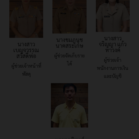
นางสาว
นางชมภูนุช
จริญญา แก้ว
นางสาว
นาคสระเกษ
หาวงค์
เบญจวรรณ
สวัสดีพ่อ
ผู้ช่วยจัดเก็บราย
ผู้ช่วยเจ้า
ได้
ผู้ช่วยเจ้าหน้าที่
พนักงานการเงิน
พัสดุ
และบัญชี