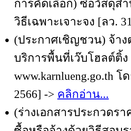
การคัดเลือก) ซื้อวัสด
วิธีเฉพาะเจาะจง [ลว. 3
(ประกาศเชิญชวน) จ้างต
บริการพื้นที่เว๊บโฮลต์ติ
www.karnlueng.go.th โด
2566] ->
คลิกอ่าน...
(ร่างเอกสารประกวดราคา
ซื้อหรือจ้างด้วยวิธีสอ